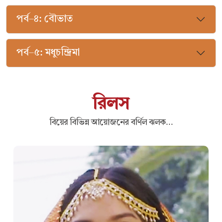
পর্ব–৪: বৌভাত
পর্ব–৫: মধুচন্দ্রিমা
রিলস
বিয়ের বিভিন্ন আয়োজনের বর্ণিল ঝলক…