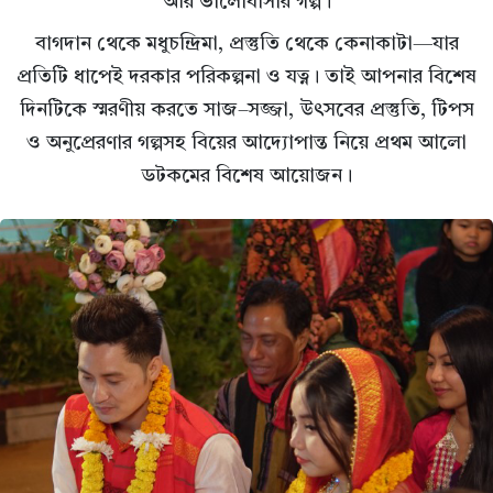
আর ভালোবাসার গল্প।
বাগদান থেকে মধুচন্দ্রিমা, প্রস্তুতি থেকে কেনাকাটা—যার
প্রতিটি ধাপেই দরকার পরিকল্পনা ও যত্ন। তাই আপনার বিশেষ
দিনটিকে স্মরণীয় করতে সাজ–সজ্জা, উৎসবের প্রস্তুতি, টিপস
ও অনুপ্রেরণার গল্পসহ বিয়ের আদ্যোপান্ত নিয়ে প্রথম আলো
ডটকমের বিশেষ আয়োজন।