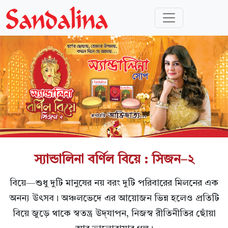
স্যান্ডালিনা বর্ণিল বিয়ে : সিজন–২
বিয়ে—শুধু দুটি মানুষের নয় বরং দুটি পরিবারের মিলনের এক
অনন্য উৎসব। অঞ্চলভেদে এর আয়োজন ভিন্ন হলেও প্রতিটি
বিয়ে জুড়ে থাকে স্বতন্ত্র উদ্‌যাপন, নিজস্ব রীতিনীতির ছোঁয়া