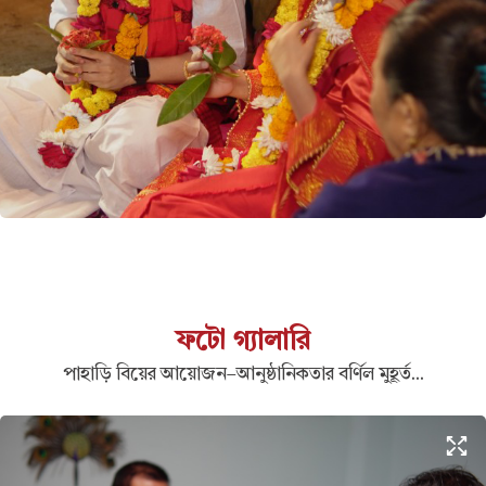
ফটো গ্যালারি
পাহাড়ি বিয়ের আয়োজন–আনুষ্ঠানিকতার বর্ণিল মুহূর্ত...